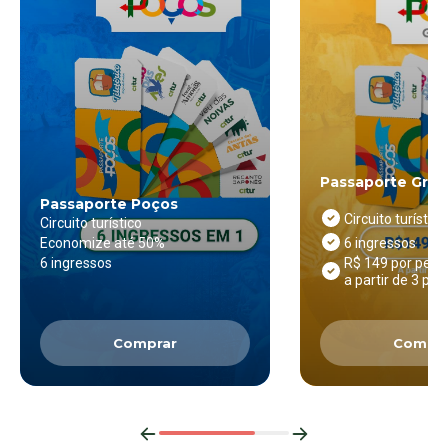
Passaporte Gru
Passaporte Poços
Circuito turístico
Circuito turístico
6 ingressos
Economize até 50%
6 ingressos
R$ 149 por pes
a partir de 3 pe
Comprar
Compra