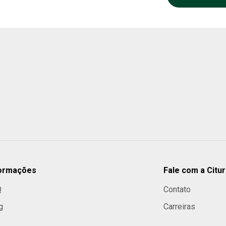
formações
Fale com a Citur
Q
Contato
g
Carreiras