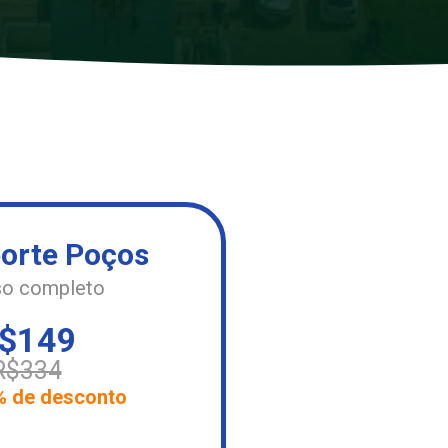
orte Poços
o completo
$149
R$334
% de desconto