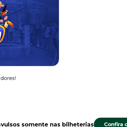
idores!
avulsos somente nas bilheterias
Confira 