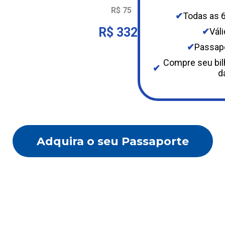
R$ 75
✔
Todas as 6
R$ 332
✔
Váli
✔
Passapo
Compre seu bilh
✔
d
Adquira o seu Passaporte